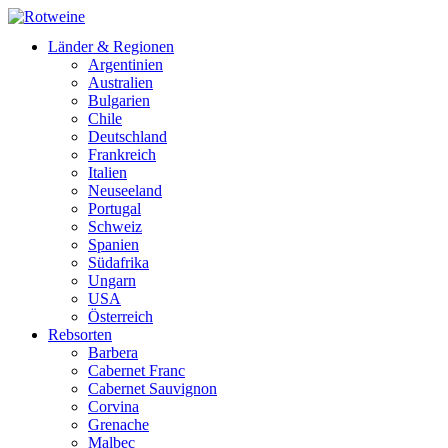
Länder & Regionen
Argentinien
Australien
Bulgarien
Chile
Deutschland
Frankreich
Italien
Neuseeland
Portugal
Schweiz
Spanien
Südafrika
Ungarn
USA
Österreich
Rebsorten
Barbera
Cabernet Franc
Cabernet Sauvignon
Corvina
Grenache
Malbec