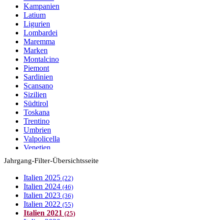
Kampanien
Latium
Ligurien
Lombardei
Maremma
Marken
Montalcino
Piemont
Sardinien
Scansano
Sizilien
Südtirol
Toskana
Trentino
Umbrien
Valpolicella
Venetien
Vigneti delle Dolomiti
Jahrgang
-Filter-Übersichtsseite
Vino da Tavola
Italien
2025
(22)
Italien
2024
(46)
Italien
2023
(36)
Italien
2022
(55)
Italien
2021
(25)