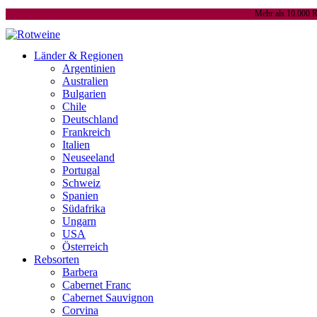
Mehr als 10.000 R
Länder & Regionen
Argentinien
Australien
Bulgarien
Chile
Deutschland
Frankreich
Italien
Neuseeland
Portugal
Schweiz
Spanien
Südafrika
Ungarn
USA
Österreich
Rebsorten
Barbera
Cabernet Franc
Cabernet Sauvignon
Corvina