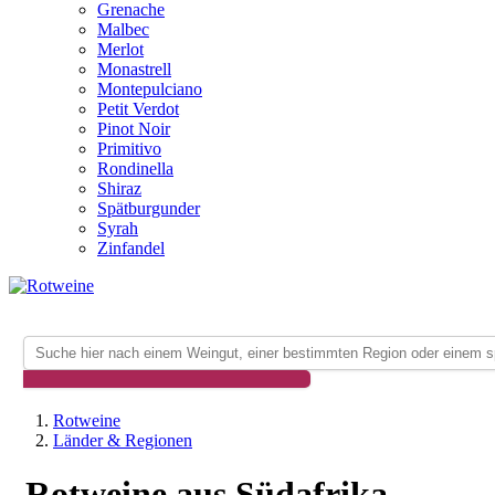
Grenache
Malbec
Merlot
Monastrell
Montepulciano
Petit Verdot
Pinot Noir
Primitivo
Rondinella
Shiraz
Spätburgunder
Syrah
Zinfandel
Rotweine
Länder & Regionen
Rotweine aus Südafrika