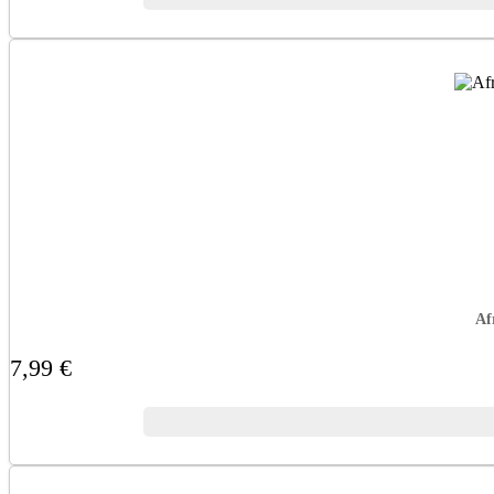
Af
7,99 €