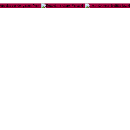
otweine aus der ganzen Welt
Sicherer Versand
Befülle jetzt