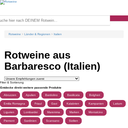
Rotweine
Länder & Regionen
Italien
Rotweine aus
Barbaresco (Italien)
Filter & Sortierung
Entdecke direkt weitere passende Produkte
Abruzzen
Apulien
Bardolino
Basilicata
Bolgheri
Emilia Romagna
Friaul
Gavi
Kalabrien
Kampanien
Latium
Ligurien
Lombardei
Maremma
Marken
Montalcino
Piemont
Sardinien
Scansano
Sizilien