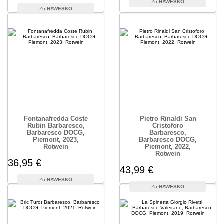
HAWESKO
HAWESKO
Fontanafredda Coste
Pietro Rinaldi San
Rubin Barbaresco,
Cristoforo
Barbaresco DOCG,
Barbaresco,
Piemont, 2023,
Barbaresco DOCG,
Rotwein
Piemont, 2022,
Rotwein
36,95 €
43,99 €
HAWESKO
HAWESKO