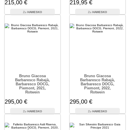
215,00 €
219,95 €
HAWESKO
HAWESKO
Bruno Giacosa
Bruno Giacosa
Barbaresco Rabajà,
Barbaresco Rabajà,
Barbaresco DOCG,
Barbaresco DOCG,
Piemont, 2021,
Piemont, 2022,
Rotwein
Rotwein
295,00 €
295,00 €
HAWESKO
HAWESKO