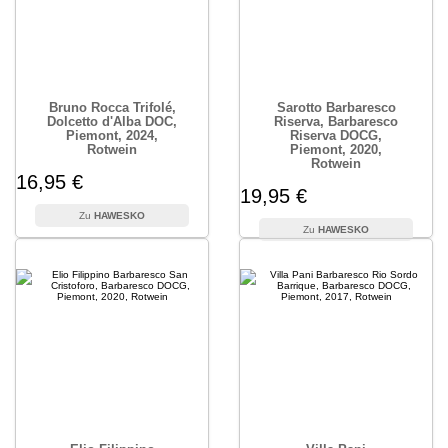
Bruno Rocca Trifolé,
Sarotto Barbaresco
Dolcetto d'Alba DOC,
Riserva, Barbaresco
Piemont, 2024,
Riserva DOCG,
Rotwein
Piemont, 2020,
Rotwein
16,95 €
19,95 €
HAWESKO
HAWESKO