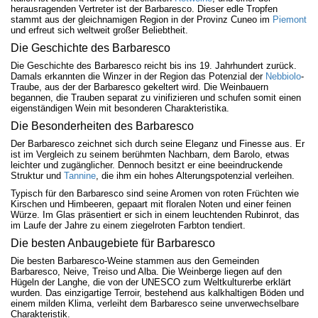
herausragenden Vertreter ist der Barbaresco. Dieser edle Tropfen
stammt aus der gleichnamigen Region in der Provinz Cuneo im
Piemont
und erfreut sich weltweit großer Beliebtheit.
Die Geschichte des Barbaresco
Die Geschichte des Barbaresco reicht bis ins 19. Jahrhundert zurück.
Damals erkannten die Winzer in der Region das Potenzial der
Nebbiolo
-
Traube, aus der der Barbaresco gekeltert wird. Die Weinbauern
begannen, die Trauben separat zu vinifizieren und schufen somit einen
eigenständigen Wein mit besonderen Charakteristika.
Die Besonderheiten des Barbaresco
Der Barbaresco zeichnet sich durch seine Eleganz und Finesse aus. Er
ist im Vergleich zu seinem berühmten Nachbarn, dem Barolo, etwas
leichter und zugänglicher. Dennoch besitzt er eine beeindruckende
Struktur und
Tannine
, die ihm ein hohes Alterungspotenzial verleihen.
Typisch für den Barbaresco sind seine Aromen von roten Früchten wie
Kirschen und Himbeeren, gepaart mit floralen Noten und einer feinen
Würze. Im Glas präsentiert er sich in einem leuchtenden Rubinrot, das
im Laufe der Jahre zu einem ziegelroten Farbton tendiert.
Die besten Anbaugebiete für Barbaresco
Die besten Barbaresco-Weine stammen aus den Gemeinden
Barbaresco, Neive, Treiso und Alba. Die Weinberge liegen auf den
Hügeln der Langhe, die von der UNESCO zum Weltkulturerbe erklärt
wurden. Das einzigartige Terroir, bestehend aus kalkhaltigen Böden und
einem milden Klima, verleiht dem Barbaresco seine unverwechselbare
Charakteristik.