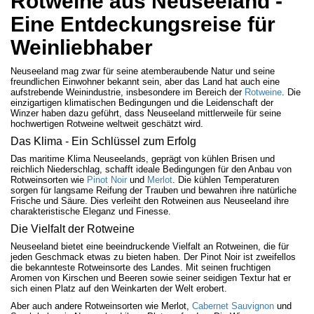
Rotweine aus Neuseeland -
Eine Entdeckungsreise für
Weinliebhaber
Neuseeland mag zwar für seine atemberaubende Natur und seine
freundlichen Einwohner bekannt sein, aber das Land hat auch eine
aufstrebende Weinindustrie, insbesondere im Bereich der
Rotweine
. Die
einzigartigen klimatischen Bedingungen und die Leidenschaft der
Winzer haben dazu geführt, dass Neuseeland mittlerweile für seine
hochwertigen Rotweine weltweit geschätzt wird.
Das Klima - Ein Schlüssel zum Erfolg
Das maritime Klima Neuseelands, geprägt von kühlen Brisen und
reichlich Niederschlag, schafft ideale Bedingungen für den Anbau von
Rotweinsorten wie
Pinot Noir
und
Merlot
. Die kühlen Temperaturen
sorgen für langsame Reifung der Trauben und bewahren ihre natürliche
Frische und Säure. Dies verleiht den Rotweinen aus Neuseeland ihre
charakteristische Eleganz und Finesse.
Die Vielfalt der Rotweine
Neuseeland bietet eine beeindruckende Vielfalt an Rotweinen, die für
jeden Geschmack etwas zu bieten haben. Der Pinot Noir ist zweifellos
die bekannteste Rotweinsorte des Landes. Mit seinen fruchtigen
Aromen von Kirschen und Beeren sowie seiner seidigen Textur hat er
sich einen Platz auf den Weinkarten der Welt erobert.
Aber auch andere Rotweinsorten wie Merlot,
Cabernet Sauvignon
und