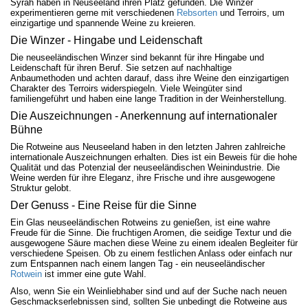
Syrah haben in Neuseeland ihren Platz gefunden. Die Winzer
experimentieren gerne mit verschiedenen
Rebsorten
und Terroirs, um
einzigartige und spannende Weine zu kreieren.
Die Winzer - Hingabe und Leidenschaft
Die neuseeländischen Winzer sind bekannt für ihre Hingabe und
Leidenschaft für ihren Beruf. Sie setzen auf nachhaltige
Anbaumethoden und achten darauf, dass ihre Weine den einzigartigen
Charakter des Terroirs widerspiegeln. Viele Weingüter sind
familiengeführt und haben eine lange Tradition in der Weinherstellung.
Die Auszeichnungen - Anerkennung auf internationaler
Bühne
Die Rotweine aus Neuseeland haben in den letzten Jahren zahlreiche
internationale Auszeichnungen erhalten. Dies ist ein Beweis für die hohe
Qualität und das Potenzial der neuseeländischen Weinindustrie. Die
Weine werden für ihre Eleganz, ihre Frische und ihre ausgewogene
Struktur gelobt.
Der Genuss - Eine Reise für die Sinne
Ein Glas neuseeländischen Rotweins zu genießen, ist eine wahre
Freude für die Sinne. Die fruchtigen Aromen, die seidige Textur und die
ausgewogene Säure machen diese Weine zu einem idealen Begleiter für
verschiedene Speisen. Ob zu einem festlichen Anlass oder einfach nur
zum Entspannen nach einem langen Tag - ein neuseeländischer
Rotwein
ist immer eine gute Wahl.
Also, wenn Sie ein Weinliebhaber sind und auf der Suche nach neuen
Geschmackserlebnissen sind, sollten Sie unbedingt die Rotweine aus