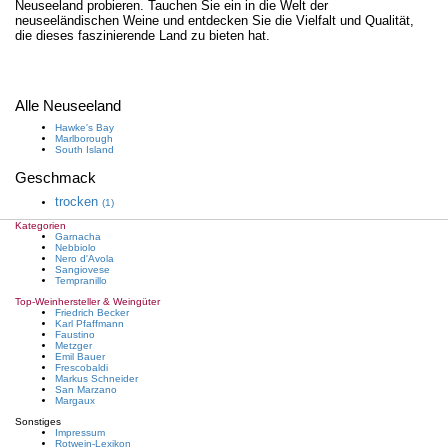
Neuseeland probieren. Tauchen Sie ein in die Welt der
neuseeländischen Weine und entdecken Sie die Vielfalt und Qualität,
die dieses faszinierende Land zu bieten hat.
Alle Neuseeland
Hawke's Bay
Marlborough
South Island
Geschmack
trocken
(1)
Kategorien
Garnacha
Nebbiolo
Nero d'Avola
Sangiovese
Tempranillo
Top-Weinhersteller & Weingüter
Friedrich Becker
Karl Pfaffmann
Faustino
Metzger
Emil Bauer
Frescobaldi
Markus Schneider
San Marzano
Margaux
Sonstiges
Impressum
Rotwein-Lexikon