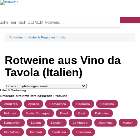
Rotweine
Länder & Regionen
Italien
Rotweine aus Vino da
Tavola (Italien)
Filter & Sortierung
Entdecke direkt weitere passende Produkte
Abruzzen
Apulien
Barbaresco
Bardolino
Basilicata
Bolgheri
Emilia Romagna
Friaul
Gavi
Kalabrien
Kampanien
Latium
Ligurien
Lombardei
Maremma
Marken
Montalcino
Piemont
Sardinien
Scansano