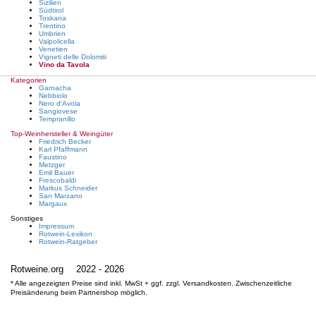
Sizilien
Südtirol
Toskana
Trentino
Umbrien
Valpolicella
Venetien
Vigneti delle Dolomiti
Vino da Tavola
Kategorien
Garnacha
Nebbiolo
Nero d'Avola
Sangiovese
Tempranillo
Top-Weinhersteller & Weingüter
Friedrich Becker
Karl Pfaffmann
Faustino
Metzger
Emil Bauer
Frescobaldi
Markus Schneider
San Marzano
Margaux
Sonstiges
Impressum
Rotwein-Lexikon
Rotwein-Ratgeber
Rotweine.org
2022 - 2026
* Alle angezeigten Preise sind inkl. MwSt + ggf. zzgl. Versandkosten. Zwischenzeitliche
Preisänderung beim Partnershop möglich.