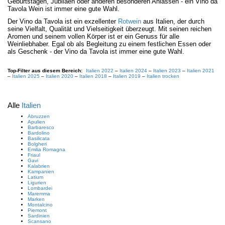
Geburtstagen, Jubiläen oder anderen besonderen Anlässen - ein Vino da
Tavola Wein ist immer eine gute Wahl.
Der Vino da Tavola ist ein exzellenter
Rotwein
aus Italien, der durch
seine Vielfalt, Qualität und Vielseitigkeit überzeugt. Mit seinen reichen
Aromen und seinem vollen Körper ist er ein Genuss für alle
Weinliebhaber. Egal ob als Begleitung zu einem festlichen Essen oder
als Geschenk - der Vino da Tavola ist immer eine gute Wahl.
Top-Filter aus diesem Bereich:
Italien 2022
–
Italien 2024
–
Italien 2023
–
Italien 2021
–
Italien 2025
–
Italien 2020
–
Italien 2018
–
Italien 2019
–
Italien trocken
Alle
Italien
Abruzzen
Apulien
Barbaresco
Bardolino
Basilicata
Bolgheri
Emilia Romagna
Friaul
Gavi
Kalabrien
Kampanien
Latium
Ligurien
Lombardei
Maremma
Marken
Montalcino
Piemont
Sardinien
Scansano