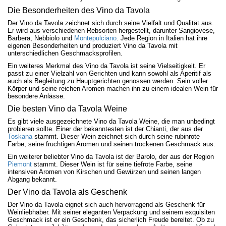
Die Besonderheiten des Vino da Tavola
Der Vino da Tavola zeichnet sich durch seine Vielfalt und Qualität aus.
Er wird aus verschiedenen Rebsorten hergestellt, darunter Sangiovese,
Barbera, Nebbiolo und
Montepulciano
. Jede Region in Italien hat ihre
eigenen Besonderheiten und produziert Vino da Tavola mit
unterschiedlichen Geschmacksprofilen.
Ein weiteres Merkmal des Vino da Tavola ist seine Vielseitigkeit. Er
passt zu einer Vielzahl von Gerichten und kann sowohl als Aperitif als
auch als Begleitung zu Hauptgerichten genossen werden. Sein voller
Körper und seine reichen Aromen machen ihn zu einem idealen Wein für
besondere Anlässe.
Die besten Vino da Tavola Weine
Es gibt viele ausgezeichnete Vino da Tavola Weine, die man unbedingt
probieren sollte. Einer der bekanntesten ist der Chianti, der aus der
Toskana
stammt. Dieser Wein zeichnet sich durch seine rubinrote
Farbe, seine fruchtigen Aromen und seinen trockenen Geschmack aus.
Ein weiterer beliebter Vino da Tavola ist der Barolo, der aus der Region
Piemont
stammt. Dieser Wein ist für seine tiefrote Farbe, seine
intensiven Aromen von Kirschen und Gewürzen und seinen langen
Abgang bekannt.
Der Vino da Tavola als Geschenk
Der Vino da Tavola eignet sich auch hervorragend als Geschenk für
Weinliebhaber. Mit seiner eleganten Verpackung und seinem exquisiten
Geschmack ist er ein Geschenk, das sicherlich Freude bereitet. Ob zu