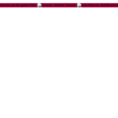
otweine aus der ganzen Welt
Sicherer Versand
Befülle jetzt