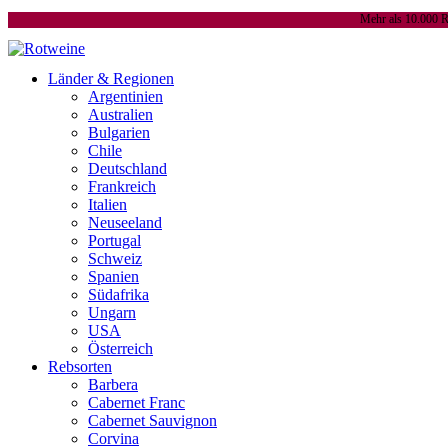
Mehr als 10.000 R
Länder & Regionen
Argentinien
Australien
Bulgarien
Chile
Deutschland
Frankreich
Italien
Neuseeland
Portugal
Schweiz
Spanien
Südafrika
Ungarn
USA
Österreich
Rebsorten
Barbera
Cabernet Franc
Cabernet Sauvignon
Corvina