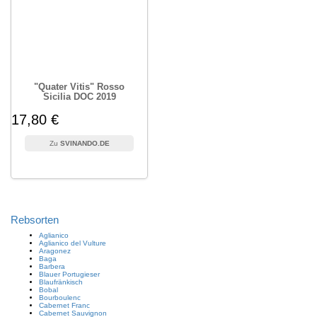
"Quater Vitis" Rosso
Sicilia DOC 2019
17,80 €
SVINANDO.DE
Rebsorten
Aglianico
Aglianico del Vulture
Aragonez
Baga
Barbera
Blauer Portugieser
Blaufränkisch
Bobal
Bourboulenc
Cabernet Franc
Cabernet Sauvignon