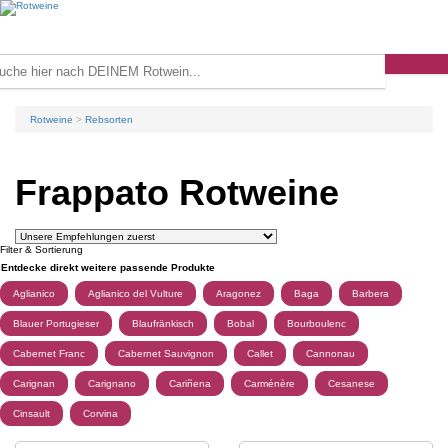
Rotweine
Rebsorten
Frappato Rotweine
Filter & Sortierung
Entdecke direkt weitere passende Produkte
Aglianico
Aglianico del Vulture
Aragonez
Baga
Barbera
Blauer Portugieser
Blaufränkisch
Bobal
Bourboulenc
Cabernet Franc
Cabernet Sauvignon
Callet
Cannonau
Carignan
Carignano
Cariñena
Carménère
Cesanese
Cinsault
Corvina