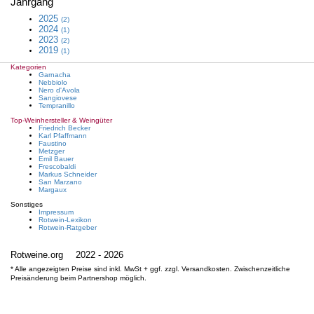
Jahrgang
Pinot Nero
Pinot Noir
2025
(2)
Pinotage
2024
Portugieser
(1)
Primitivo
2023
(2)
Prugnolo Gentile
2019
(1)
Regent
Rondinella
Kategorien
Sagrantino
Garnacha
Sangiovese
Nebbiolo
Sangiovese Grosso
Nero d'Avola
Saperavi
Sangiovese
Serine
Tempranillo
Shiraz
Spätburgunder
Top-Weinhersteller & Weingüter
St. Laurent
Friedrich Becker
Sumoll
Karl Pfaffmann
Susumaniello
Faustino
Syrah
Metzger
Tannat
Emil Bauer
Tempranillo
Frescobaldi
Teroldego
Markus Schneider
Tinta Barroca
San Marzano
Tinta de Toro
Margaux
Tinta Roriz
Tinto Cão
Sonstiges
Touriga Franca
Impressum
Touriga Nacional
Rotwein-Lexikon
Trollinger
Rotwein-Ratgeber
Vernatsch
Zinfandel
Zweigelt
Rotweine.org
2022 - 2026
* Alle angezeigten Preise sind inkl. MwSt + ggf. zzgl. Versandkosten. Zwischenzeitliche
Preisänderung beim Partnershop möglich.