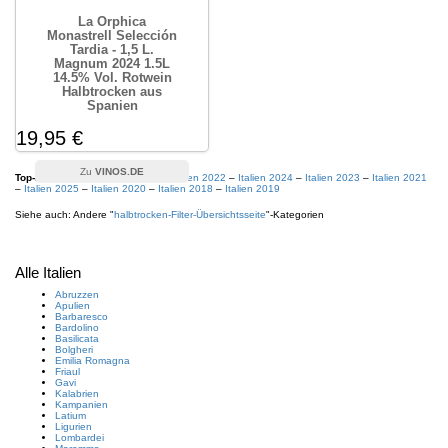
La Orphica
Monastrell Selección
Tardia - 1,5 L.
Magnum 2024 1.5L
14.5% Vol. Rotwein
Halbtrocken aus
Spanien
19,95 €
VINOS.DE
Top-Filter aus diesem Bereich:
Italien 2022
–
Italien 2024
–
Italien 2023
–
Italien 2021
–
Italien 2025
–
Italien 2020
–
Italien 2018
–
Italien 2019
Siehe auch: Andere "
halbtrocken
-Filter-Übersichtsseite
"-Kategorien
Alle Italien
Abruzzen
Apulien
Barbaresco
Bardolino
Basilicata
Bolgheri
Emilia Romagna
Friaul
Gavi
Kalabrien
Kampanien
Latium
Ligurien
Lombardei