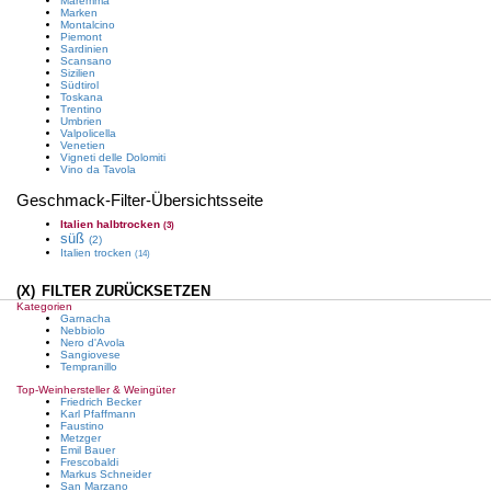
Maremma
Marken
Montalcino
Piemont
Sardinien
Scansano
Sizilien
Südtirol
Toskana
Trentino
Umbrien
Valpolicella
Venetien
Vigneti delle Dolomiti
Vino da Tavola
Geschmack
-Filter-Übersichtsseite
Italien
halbtrocken
(3)
süß
(2)
Italien
trocken
(14)
(X)
FILTER ZURÜCKSETZEN
Kategorien
Garnacha
Nebbiolo
Nero d'Avola
Sangiovese
Tempranillo
Top-Weinhersteller & Weingüter
Friedrich Becker
Karl Pfaffmann
Faustino
Metzger
Emil Bauer
Frescobaldi
Markus Schneider
San Marzano