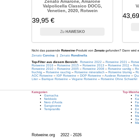
Zenato Amarone, Amarone
Valpolicella Classico DOCG,
V
Venetien, 2020, Rotwein
43,69
39,95 €
HAWESKO
Nicht das passende
Rotweine
-Produkt von
Zenato
gefunden? Dann wird es 
Zenato
Corvina
|
Zenato
Rondinella
Top-Filter aus diesem Bereich:
Rotweine 2022
–
Rotweine 2021
–
Rotw
Rotweine 2016
–
Rotweine 2015
–
Rotweine 2013
–
Rotweine 2011
–
Rot
Rotweine 2010
–
Rotweine 2005
–
Rotweine 2008
–
Rotweine vanilig
–
Ro
fruchtig
–
Rotweine rauchig
–
Rotweine mineralisch
–
Rotweine blumig
–
Ro
AOC Rotweine
–
IGP Rotweine
–
DOP Rotweine
–
Auslese Rotweine
–
Qua
Liter
–
Barrique Rotweine
–
Vegane Rotweine
–
Rotweine Ohne Schwefel
Kategorien
Top-Weinher
Garnacha
Fr
Nebbiolo
Ka
Nero d'Avola
Fa
Sangiovese
Me
Tempranillo
Em
Fr
Ma
Sa
Ma
Rotweine.org
2022 - 2026