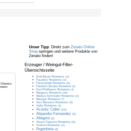
Unser Tipp
: Direkt zum
Zenato Online
Shop
springen und weitere Produkte von
Zenato finden!
Erzeuger / Weingut
-Filter-
Übersichtsseite
Emil Bauer
Rotweine
(12)
Faustino
Rotweine
(14)
Frescobaldi
Rotweine
(22)
Friedrich Becker
Rotweine
(8)
Karl Pfaffmann
Rotweine
(3)
Margaux
Rotweine
(104)
Markus Schneider
Rotweine
(13)
Metzger
Rotweine
(7)
San Marzano
Rotweine
(19)
Aalto
Rotweine
(11)
Acústic Celler
(10)
Alejandro Fernandez
(5)
Allegrini
(2)
Alvaro Palacios
Rotweine
(55)
Antinori
Rotweine
(21)
Argentiera
(4)