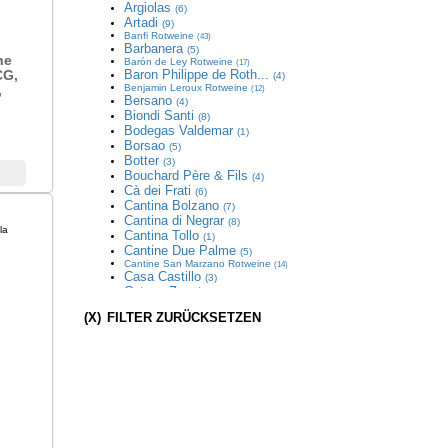
Argiolas
(6)
Artadi
(9)
Banfi
Rotweine
(43)
Barbanera
(5)
ne
Barón de Ley
Rotweine
(17)
CG,
Baron Philippe de Roth...
(4)
,
Benjamin Leroux
Rotweine
(12)
Bersano
(4)
Biondi Santi
(8)
Bodegas Valdemar
(1)
Borsao
(5)
Botter
(3)
Bouchard Père & Fils
(4)
Cà dei Frati
(6)
Cantina Bolzano
(7)
Cantina di Negrar
(8)
Cantina Tollo
(1)
Cantine Due Palme
(5)
Cantine San Marzano
Rotweine
(14)
Casa Castillo
(3)
Catena Zapata
(7)
Celler de Capçanes
Rotweine
(12)
(X)
FILTER ZURÜCKSETZEN
Cesari
Rotweine
(12)
Château de Beaucastel...
Rotweine
(18)
Châteauneuf du Pape
(2)
Colomba Bianca
(2)
Craggy Range
(6)
Damilano
(6)
Decoy
(3)
Descendientes de J. Pa...
Rotweine
(26)
Deutzerhof
(4)
Domaine Faiveley
Rotweine
(30)