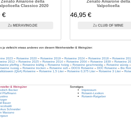
Zenato Amarone della
Zenato Amarone della
alpolicella Classico 2020
Valpolicella
 €
46,95 €
MERAVINO.DE
CLUB OF WINE
ja vielleicht etwas anderes von diesem Weinhersteller & Weingüter:
eine 2023
–
Rotweine 2020
–
Rotweine 2019
–
Rotweine 2024
–
Rotweine 2018
–
Rotweine 20
weine 2012
–
Rotweine 2025
–
Rotweine 2014
–
Rotweine 2004
–
Rotweine 1939
–
Rotweine 2
tweine pfeffrig
–
Rotweine kräftig
–
Rotweine holzig
–
Rotweine geschmeidig
–
Rotweine würzig
tweine nussig
–
Rotweine trocken
–
Rotweine süß
–
DOCG Rotweine
–
DOC Rotweine
–
Bio Rot
litätswein (QbA) Rotweine
–
Rotweine 1,5 Liter
–
Rotweine 0,375 Liter
–
Rotweine 3 Liter
–
Rotw
steller & Weingüter
Sonstiges
iedrich Becker
Impressum
rl Pfaffmann
Rotwein-Lexikon
ustino
Rotwein-Ratgeber
tzger
il Bauer
escobaldi
rkus Schneider
n Marzano
rgaux