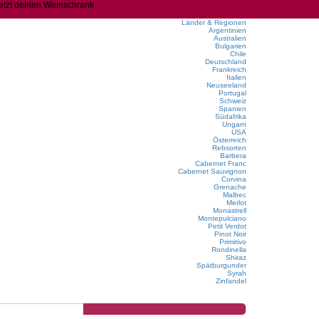
jetzt deinen Weinschrank
Länder & Regionen
Argentinien
Australien
Bulgarien
Chile
Deutschland
Frankreich
Italien
Neuseeland
Portugal
Schweiz
Spanien
Südafrika
Ungarn
USA
Österreich
Rebsorten
Barbera
Cabernet Franc
Cabernet Sauvignon
Corvina
Grenache
Malbec
Merlot
Monastrell
Montepulciano
Petit Verdot
Pinot Noir
Primitivo
Rondinella
Shiraz
Spätburgunder
Syrah
Zinfandel