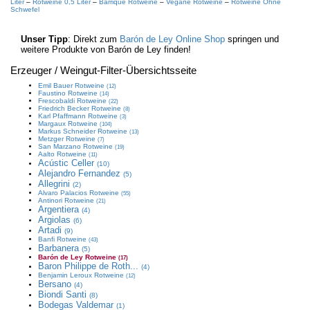
Liter
–
Rotweine 0,5 Liter
–
Barrique Rotweine
–
Vegane Rotweine
–
Rotweine Ohne
Schwefel
Unser Tipp
: Direkt zum
Barón de Ley Online Shop
springen und
weitere Produkte von Barón de Ley finden!
Erzeuger / Weingut
-Filter-Übersichtsseite
Emil Bauer
Rotweine
(12)
Faustino
Rotweine
(14)
Frescobaldi
Rotweine
(22)
Friedrich Becker
Rotweine
(8)
Karl Pfaffmann
Rotweine
(3)
Margaux
Rotweine
(104)
Markus Schneider
Rotweine
(13)
Metzger
Rotweine
(7)
San Marzano
Rotweine
(19)
Aalto
Rotweine
(11)
Acústic Celler
(10)
Alejandro Fernandez
(5)
Allegrini
(2)
Alvaro Palacios
Rotweine
(55)
Antinori
Rotweine
(21)
Argentiera
(4)
Argiolas
(6)
Artadi
(9)
Banfi
Rotweine
(43)
Barbanera
(5)
Barón de Ley
Rotweine
(17)
Baron Philippe de Roth...
(4)
Benjamin Leroux
Rotweine
(12)
Bersano
(4)
Biondi Santi
(8)
Bodegas Valdemar
(1)