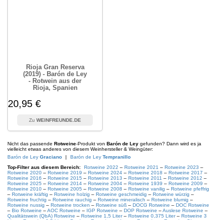
Rioja Gran Reserva
(2019) - Barón de Ley
- Rotwein aus der
Rioja, Spanien
20,95 €
WEINFREUNDE.DE
Nicht das passende
Rotweine
-Produkt von
Barón de Ley
gefunden? Dann wird es ja
vielleicht etwas anderes von diesem Weinhersteller & Weingüter:
Barón de Ley
Graciano
|
Barón de Ley
Tempranillo
Top-Filter aus diesem Bereich:
Rotweine 2022
–
Rotweine 2021
–
Rotweine 2023
–
Rotweine 2020
–
Rotweine 2019
–
Rotweine 2024
–
Rotweine 2018
–
Rotweine 2017
–
Rotweine 2016
–
Rotweine 2015
–
Rotweine 2013
–
Rotweine 2011
–
Rotweine 2012
–
Rotweine 2025
–
Rotweine 2014
–
Rotweine 2004
–
Rotweine 1939
–
Rotweine 2009
–
Rotweine 2010
–
Rotweine 2005
–
Rotweine 2008
–
Rotweine vanilig
–
Rotweine pfeffrig
–
Rotweine kräftig
–
Rotweine holzig
–
Rotweine geschmeidig
–
Rotweine würzig
–
Rotweine fruchtig
–
Rotweine rauchig
–
Rotweine mineralisch
–
Rotweine blumig
–
Rotweine nussig
–
Rotweine trocken
–
Rotweine süß
–
DOCG Rotweine
–
DOC Rotweine
–
Bio Rotweine
–
AOC Rotweine
–
IGP Rotweine
–
DOP Rotweine
–
Auslese Rotweine
–
Qualitätswein (QbA) Rotweine
–
Rotweine 1,5 Liter
–
Rotweine 0,375 Liter
–
Rotweine 3