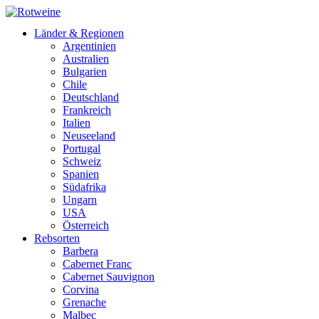
Länder & Regionen
Argentinien
Australien
Bulgarien
Chile
Deutschland
Frankreich
Italien
Neuseeland
Portugal
Schweiz
Spanien
Südafrika
Ungarn
USA
Österreich
Rebsorten
Barbera
Cabernet Franc
Cabernet Sauvignon
Corvina
Grenache
Malbec