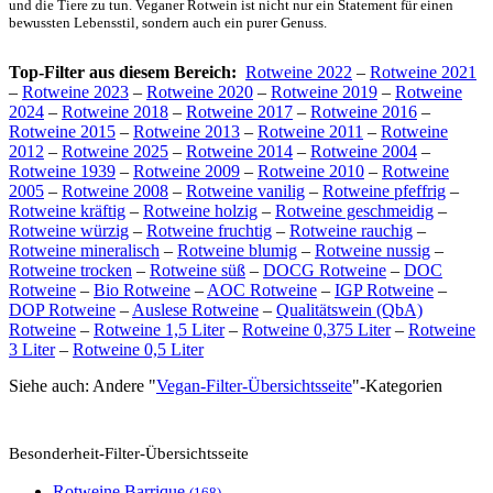
und die Tiere zu tun. Veganer Rotwein ist nicht nur ein Statement für einen
bewussten Lebensstil, sondern auch ein purer Genuss.
Top-Filter aus diesem Bereich:
Rotweine 2022
–
Rotweine 2021
–
Rotweine 2023
–
Rotweine 2020
–
Rotweine 2019
–
Rotweine
2024
–
Rotweine 2018
–
Rotweine 2017
–
Rotweine 2016
–
Rotweine 2015
–
Rotweine 2013
–
Rotweine 2011
–
Rotweine
2012
–
Rotweine 2025
–
Rotweine 2014
–
Rotweine 2004
–
Rotweine 1939
–
Rotweine 2009
–
Rotweine 2010
–
Rotweine
2005
–
Rotweine 2008
–
Rotweine vanilig
–
Rotweine pfeffrig
–
Rotweine kräftig
–
Rotweine holzig
–
Rotweine geschmeidig
–
Rotweine würzig
–
Rotweine fruchtig
–
Rotweine rauchig
–
Rotweine mineralisch
–
Rotweine blumig
–
Rotweine nussig
–
Rotweine trocken
–
Rotweine süß
–
DOCG Rotweine
–
DOC
Rotweine
–
Bio Rotweine
–
AOC Rotweine
–
IGP Rotweine
–
DOP Rotweine
–
Auslese Rotweine
–
Qualitätswein (QbA)
Rotweine
–
Rotweine 1,5 Liter
–
Rotweine 0,375 Liter
–
Rotweine
3 Liter
–
Rotweine 0,5 Liter
Siehe auch: Andere "
Vegan
-Filter-Übersichtsseite
"-Kategorien
Besonderheit
-Filter-Übersichtsseite
Rotweine
Barrique