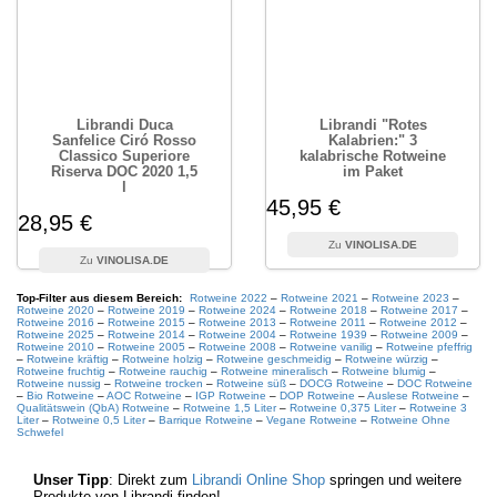
Librandi Duca
Librandi "Rotes
Sanfelice Ciró Rosso
Kalabrien:" 3
Classico Superiore
kalabrische Rotweine
Riserva DOC 2020 1,5
im Paket
l
45,95 €
28,95 €
VINOLISA.DE
VINOLISA.DE
Top-Filter aus diesem Bereich:
Rotweine 2022
–
Rotweine 2021
–
Rotweine 2023
–
Rotweine 2020
–
Rotweine 2019
–
Rotweine 2024
–
Rotweine 2018
–
Rotweine 2017
–
Rotweine 2016
–
Rotweine 2015
–
Rotweine 2013
–
Rotweine 2011
–
Rotweine 2012
–
Rotweine 2025
–
Rotweine 2014
–
Rotweine 2004
–
Rotweine 1939
–
Rotweine 2009
–
Rotweine 2010
–
Rotweine 2005
–
Rotweine 2008
–
Rotweine vanilig
–
Rotweine pfeffrig
–
Rotweine kräftig
–
Rotweine holzig
–
Rotweine geschmeidig
–
Rotweine würzig
–
Rotweine fruchtig
–
Rotweine rauchig
–
Rotweine mineralisch
–
Rotweine blumig
–
Rotweine nussig
–
Rotweine trocken
–
Rotweine süß
–
DOCG Rotweine
–
DOC Rotweine
–
Bio Rotweine
–
AOC Rotweine
–
IGP Rotweine
–
DOP Rotweine
–
Auslese Rotweine
–
Qualitätswein (QbA) Rotweine
–
Rotweine 1,5 Liter
–
Rotweine 0,375 Liter
–
Rotweine 3
Liter
–
Rotweine 0,5 Liter
–
Barrique Rotweine
–
Vegane Rotweine
–
Rotweine Ohne
Schwefel
Unser Tipp
: Direkt zum
Librandi Online Shop
springen und weitere
Produkte von Librandi finden!