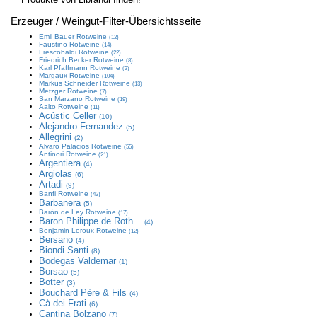
Erzeuger / Weingut
-Filter-Übersichtsseite
Emil Bauer
Rotweine
(12)
Faustino
Rotweine
(14)
Frescobaldi
Rotweine
(22)
Friedrich Becker
Rotweine
(8)
Karl Pfaffmann
Rotweine
(3)
Margaux
Rotweine
(104)
Markus Schneider
Rotweine
(13)
Metzger
Rotweine
(7)
San Marzano
Rotweine
(19)
Aalto
Rotweine
(11)
Acústic Celler
(10)
Alejandro Fernandez
(5)
Allegrini
(2)
Alvaro Palacios
Rotweine
(55)
Antinori
Rotweine
(21)
Argentiera
(4)
Argiolas
(6)
Artadi
(9)
Banfi
Rotweine
(43)
Barbanera
(5)
Barón de Ley
Rotweine
(17)
Baron Philippe de Roth...
(4)
Benjamin Leroux
Rotweine
(12)
Bersano
(4)
Biondi Santi
(8)
Bodegas Valdemar
(1)
Borsao
(5)
Botter
(3)
Bouchard Père & Fils
(4)
Cà dei Frati
(6)
Cantina Bolzano
(7)