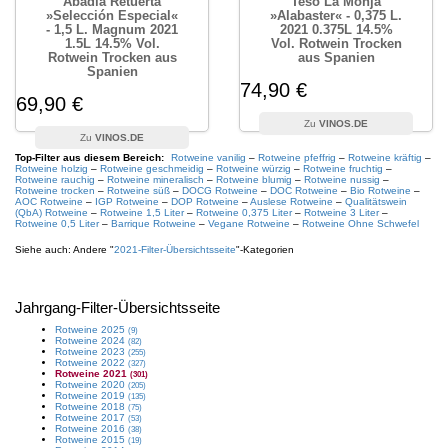
Abadía Retuerta
Teso La Monja
»Selección Especial«
»Alabaster« - 0,375 L.
- 1,5 L. Magnum 2021
2021 0.375L 14.5%
1.5L 14.5% Vol.
Vol. Rotwein Trocken
Rotwein Trocken aus
aus Spanien
Spanien
74,90 €
69,90 €
VINOS.DE
VINOS.DE
Top-Filter aus diesem Bereich:
Rotweine vanilig
–
Rotweine pfeffrig
–
Rotweine kräftig
–
Rotweine holzig
–
Rotweine geschmeidig
–
Rotweine würzig
–
Rotweine fruchtig
–
Rotweine rauchig
–
Rotweine mineralisch
–
Rotweine blumig
–
Rotweine nussig
–
Rotweine trocken
–
Rotweine süß
–
DOCG Rotweine
–
DOC Rotweine
–
Bio Rotweine
–
AOC Rotweine
–
IGP Rotweine
–
DOP Rotweine
–
Auslese Rotweine
–
Qualitätswein
(QbA) Rotweine
–
Rotweine 1,5 Liter
–
Rotweine 0,375 Liter
–
Rotweine 3 Liter
–
Rotweine 0,5 Liter
–
Barrique Rotweine
–
Vegane Rotweine
–
Rotweine Ohne Schwefel
Siehe auch: Andere "
2021
-Filter-Übersichtsseite
"-Kategorien
Jahrgang
-Filter-Übersichtsseite
Rotweine
2025
(9)
Rotweine
2024
(82)
Rotweine
2023
(255)
Rotweine
2022
(327)
Rotweine
2021
(301)
Rotweine
2020
(205)
Rotweine
2019
(135)
Rotweine
2018
(75)
Rotweine
2017
(53)
Rotweine
2016
(38)
Rotweine
2015
(19)