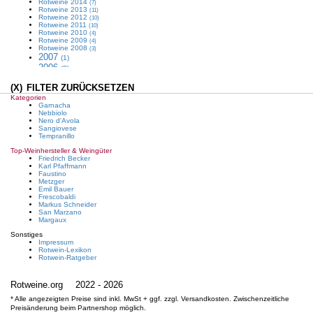
Rotweine
2014
(7)
Rotweine
2013
(11)
Rotweine
2012
(10)
Rotweine
2011
(10)
Rotweine
2010
(4)
Rotweine
2009
(4)
Rotweine
2008
(3)
2007
(1)
2006
(2)
Rotweine
2005
(3)
Rotweine
2004
(5)
(X)
FILTER ZURÜCKSETZEN
2003
(1)
Kategorien
2000
(1)
Garnacha
1995
Nebbiolo
(1)
Nero d'Avola
1990
(1)
Sangiovese
1986
Tempranillo
(1)
1974
(1)
Top-Weinhersteller & Weingüter
1970
(1)
Friedrich Becker
1943
Karl Pfaffmann
(1)
Faustino
1942
(1)
Metzger
Rotweine
1939
(4)
Emil Bauer
1936
(1)
Frescobaldi
1930
Markus Schneider
(1)
San Marzano
Margaux
Sonstiges
Impressum
Rotwein-Lexikon
Rotwein-Ratgeber
Rotweine.org
2022 - 2026
* Alle angezeigten Preise sind inkl. MwSt + ggf. zzgl. Versandkosten. Zwischenzeitliche
Preisänderung beim Partnershop möglich.