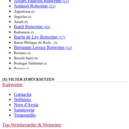
Alvaro Palacios
Rotweine
(55)
Antinori
Rotweine
(21)
Argentiera
(4)
Argiolas
(6)
Artadi
(9)
Banfi
Rotweine
(43)
Barbanera
(5)
Barón de Ley
Rotweine
(17)
Baron Philippe de Roth...
(4)
Benjamin Leroux
Rotweine
(12)
Bersano
(4)
Biondi Santi
(8)
Bodegas Valdemar
(1)
Borsao
(5)
Botter
(3)
Bouchard Père & Fils
(X)
FILTER ZURÜCKSETZEN
(4)
Cà dei Frati
Kategorien
(6)
Cantina Bolzano
(7)
Garnacha
Cantina di Negrar
(8)
Nebbiolo
Cantina Tollo
(1)
Nero d'Avola
Cantine Due Palme
(5)
Cantine San Marzano
Rotweine
Sangiovese
(14)
Tempranillo
Casa Castillo
(3)
Catena Zapata
(7)
Top-Weinhersteller & Weingüter
Celler de Capçanes
Rotweine
(12)