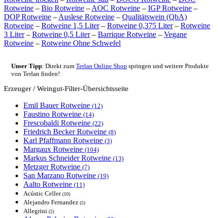
Rotweine
–
Bio Rotweine
–
AOC Rotweine
–
IGP Rotweine
–
DOP Rotweine
–
Auslese Rotweine
–
Qualitätswein (QbA)
Rotweine
–
Rotweine 1,5 Liter
–
Rotweine 0,375 Liter
–
Rotweine
3 Liter
–
Rotweine 0,5 Liter
–
Barrique Rotweine
–
Vegane
Rotweine
–
Rotweine Ohne Schwefel
Unser Tipp
: Direkt zum
Terlan Online Shop
springen und weitere Produkte
von Terlan finden!
Erzeuger / Weingut
-Filter-Übersichtsseite
Emil Bauer
Rotweine
(12)
Faustino
Rotweine
(14)
Frescobaldi
Rotweine
(22)
Friedrich Becker
Rotweine
(8)
Karl Pfaffmann
Rotweine
(3)
Margaux
Rotweine
(104)
Markus Schneider
Rotweine
(13)
Metzger
Rotweine
(7)
San Marzano
Rotweine
(19)
Aalto
Rotweine
(11)
Acústic Celler
(10)
Alejandro Fernandez
(5)
Allegrini
(2)