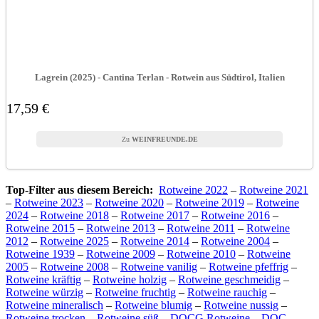
Lagrein (2025) - Cantina Terlan - Rotwein aus Südtirol, Italien
17,59 €
WEINFREUNDE.DE
Top-Filter aus diesem Bereich:
Rotweine 2022
–
Rotweine 2021
–
Rotweine 2023
–
Rotweine 2020
–
Rotweine 2019
–
Rotweine
2024
–
Rotweine 2018
–
Rotweine 2017
–
Rotweine 2016
–
Rotweine 2015
–
Rotweine 2013
–
Rotweine 2011
–
Rotweine
2012
–
Rotweine 2025
–
Rotweine 2014
–
Rotweine 2004
–
Rotweine 1939
–
Rotweine 2009
–
Rotweine 2010
–
Rotweine
2005
–
Rotweine 2008
–
Rotweine vanilig
–
Rotweine pfeffrig
–
Rotweine kräftig
–
Rotweine holzig
–
Rotweine geschmeidig
–
Rotweine würzig
–
Rotweine fruchtig
–
Rotweine rauchig
–
Rotweine mineralisch
–
Rotweine blumig
–
Rotweine nussig
–
Rotweine trocken
–
Rotweine süß
–
DOCG Rotweine
–
DOC