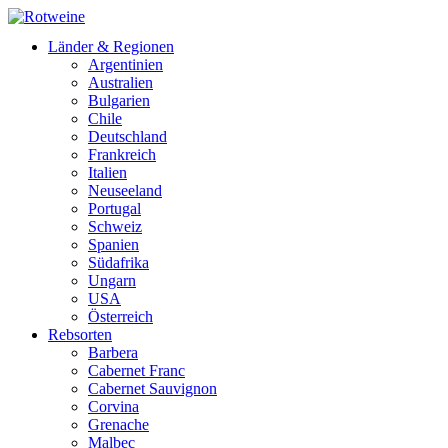
Länder & Regionen
Argentinien
Australien
Bulgarien
Chile
Deutschland
Frankreich
Italien
Neuseeland
Portugal
Schweiz
Spanien
Südafrika
Ungarn
USA
Österreich
Rebsorten
Barbera
Cabernet Franc
Cabernet Sauvignon
Corvina
Grenache
Malbec