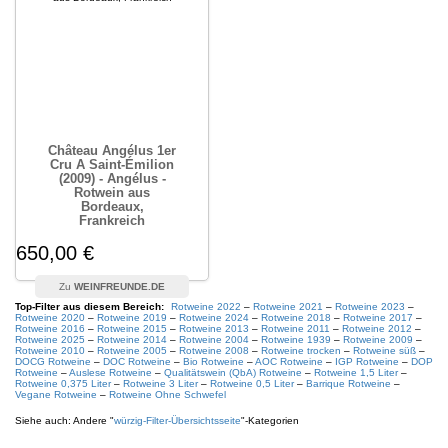
Château Angélus 1er
Cru A Saint-Émilion
(2009) - Angélus -
Rotwein aus
Bordeaux,
Frankreich
650,00 €
WEINFREUNDE.DE
Top-Filter aus diesem Bereich:
Rotweine 2022
–
Rotweine 2021
–
Rotweine 2023
–
Rotweine 2020
–
Rotweine 2019
–
Rotweine 2024
–
Rotweine 2018
–
Rotweine 2017
–
Rotweine 2016
–
Rotweine 2015
–
Rotweine 2013
–
Rotweine 2011
–
Rotweine 2012
–
Rotweine 2025
–
Rotweine 2014
–
Rotweine 2004
–
Rotweine 1939
–
Rotweine 2009
–
Rotweine 2010
–
Rotweine 2005
–
Rotweine 2008
–
Rotweine trocken
–
Rotweine süß
–
DOCG Rotweine
–
DOC Rotweine
–
Bio Rotweine
–
AOC Rotweine
–
IGP Rotweine
–
DOP
Rotweine
–
Auslese Rotweine
–
Qualitätswein (QbA) Rotweine
–
Rotweine 1,5 Liter
–
Rotweine 0,375 Liter
–
Rotweine 3 Liter
–
Rotweine 0,5 Liter
–
Barrique Rotweine
–
Vegane Rotweine
–
Rotweine Ohne Schwefel
Siehe auch: Andere "
würzig
-Filter-Übersichtsseite
"-Kategorien