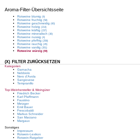
Aroma
-Filter-Übersichtsseite
Rotweine
blumig
(9)
Rotweine
fruchtig
(58)
Rotweine
geschmeidig
(60)
Rotweine
holzig
(214)
Rotweine
kräftig
(237)
Rotweine
mineralisch
(30)
Rotweine
nussig
(4)
Rotweine
pfeffrig
(258)
Rotweine
rauchig
(45)
Rotweine
vanilig
(351)
Rotweine
würzig
(59)
(X)
FILTER ZURÜCKSETZEN
Kategorien
Garnacha
Nebbiolo
Nero d'Avola
Sangiovese
Tempranillo
Top-Weinhersteller & Weingüter
Friedrich Becker
Karl Pfaffmann
Faustino
Metzger
Emil Bauer
Frescobaldi
Markus Schneider
San Marzano
Margaux
Sonstiges
Impressum
Rotwein-Lexikon
Rotwein-Ratgeber