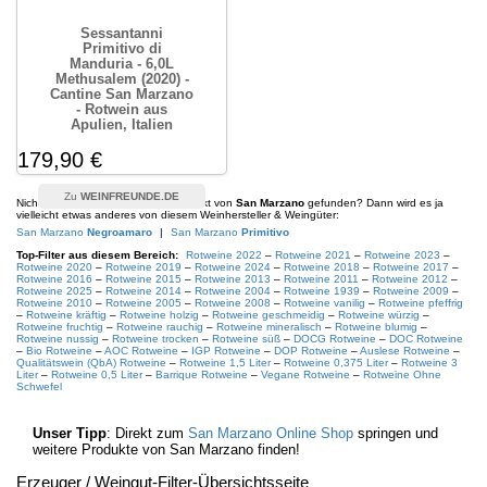
Sessantanni
Primitivo di
Manduria - 6,0L
Methusalem (2020) -
Cantine San Marzano
- Rotwein aus
Apulien, Italien
179,90 €
WEINFREUNDE.DE
Nicht das passende
Rotweine
-Produkt von
San Marzano
gefunden? Dann wird es ja
vielleicht etwas anderes von diesem Weinhersteller & Weingüter:
San Marzano
Negroamaro
|
San Marzano
Primitivo
Top-Filter aus diesem Bereich:
Rotweine 2022
–
Rotweine 2021
–
Rotweine 2023
–
Rotweine 2020
–
Rotweine 2019
–
Rotweine 2024
–
Rotweine 2018
–
Rotweine 2017
–
Rotweine 2016
–
Rotweine 2015
–
Rotweine 2013
–
Rotweine 2011
–
Rotweine 2012
–
Rotweine 2025
–
Rotweine 2014
–
Rotweine 2004
–
Rotweine 1939
–
Rotweine 2009
–
Rotweine 2010
–
Rotweine 2005
–
Rotweine 2008
–
Rotweine vanilig
–
Rotweine pfeffrig
–
Rotweine kräftig
–
Rotweine holzig
–
Rotweine geschmeidig
–
Rotweine würzig
–
Rotweine fruchtig
–
Rotweine rauchig
–
Rotweine mineralisch
–
Rotweine blumig
–
Rotweine nussig
–
Rotweine trocken
–
Rotweine süß
–
DOCG Rotweine
–
DOC Rotweine
–
Bio Rotweine
–
AOC Rotweine
–
IGP Rotweine
–
DOP Rotweine
–
Auslese Rotweine
–
Qualitätswein (QbA) Rotweine
–
Rotweine 1,5 Liter
–
Rotweine 0,375 Liter
–
Rotweine 3
Liter
–
Rotweine 0,5 Liter
–
Barrique Rotweine
–
Vegane Rotweine
–
Rotweine Ohne
Schwefel
Unser Tipp
: Direkt zum
San Marzano Online Shop
springen und
weitere Produkte von San Marzano finden!
Erzeuger / Weingut
-Filter-Übersichtsseite