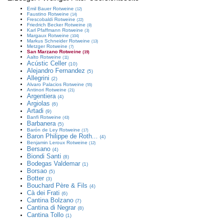
Emil Bauer
Rotweine
(12)
Faustino
Rotweine
(14)
Frescobaldi
Rotweine
(22)
Friedrich Becker
Rotweine
(8)
Karl Pfaffmann
Rotweine
(3)
Margaux
Rotweine
(104)
Markus Schneider
Rotweine
(13)
Metzger
Rotweine
(7)
San Marzano
Rotweine
(19)
Aalto
Rotweine
(11)
Acústic Celler
(10)
Alejandro Fernandez
(5)
Allegrini
(2)
Alvaro Palacios
Rotweine
(55)
Antinori
Rotweine
(21)
Argentiera
(4)
Argiolas
(6)
Artadi
(9)
Banfi
Rotweine
(43)
Barbanera
(5)
Barón de Ley
Rotweine
(17)
Baron Philippe de Roth...
(4)
Benjamin Leroux
Rotweine
(12)
Bersano
(4)
Biondi Santi
(8)
Bodegas Valdemar
(1)
Borsao
(5)
Botter
(3)
Bouchard Père & Fils
(4)
Cà dei Frati
(6)
Cantina Bolzano
(7)
Cantina di Negrar
(8)
Cantina Tollo
(1)