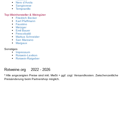
Nero d'Avola
Sangiovese
Tempranillo
Top-Weinhersteller & Weingüter
Friedrich Becker
Karl Pfaffmann
Faustino
Metzger
Emil Bauer
Frescobaldi
Markus Schneider
San Marzano
Margaux
Sonstiges
Impressum
Rotwein-Lexikon
Rotwein-Ratgeber
Rotweine.org
2022 - 2026
* Alle angezeigten Preise sind inkl. MwSt + ggf. zzgl. Versandkosten. Zwischenzeitliche
Preisänderung beim Partnershop möglich.