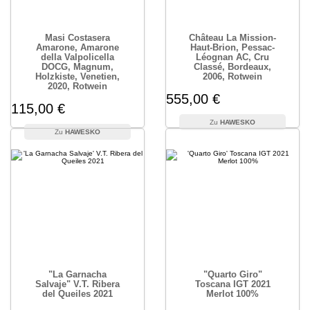
Masi Costasera
Château La Mission-
Amarone, Amarone
Haut-Brion, Pessac-
della Valpolicella
Léognan AC, Cru
DOCG, Magnum,
Classé, Bordeaux,
Holzkiste, Venetien,
2006, Rotwein
2020, Rotwein
555,00 €
115,00 €
HAWESKO
HAWESKO
"La Garnacha
"Quarto Giro"
Salvaje" V.T. Ribera
Toscana IGT 2021
del Queiles 2021
Merlot 100%