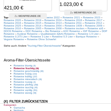
1.023,00 €
421,00 €
WEINFREUNDE.DE
WEINFREUNDE.DE
Top-Filter aus diesem Bereich:
Rotweine 2022
–
Rotweine 2021
–
Rotweine 2023
–
Rotweine 2020
–
Rotweine 2019
–
Rotweine 2024
–
Rotweine 2018
–
Rotweine 2017
–
Rotweine 2016
–
Rotweine 2015
–
Rotweine 2013
–
Rotweine 2011
–
Rotweine 2012
–
Rotweine 2025
–
Rotweine 2014
–
Rotweine 2004
–
Rotweine 1939
–
Rotweine 2009
–
Rotweine 2010
–
Rotweine 2005
–
Rotweine 2008
–
Rotweine trocken
–
Rotweine süß
–
DOCG Rotweine
–
DOC Rotweine
–
Bio Rotweine
–
AOC Rotweine
–
IGP Rotweine
–
DOP
Rotweine
–
Auslese Rotweine
–
Qualitätswein (QbA) Rotweine
–
Rotweine 1,5 Liter
–
Rotweine 0,375 Liter
–
Rotweine 3 Liter
–
Rotweine 0,5 Liter
–
Barrique Rotweine
–
Vegane Rotweine
–
Rotweine Ohne Schwefel
Siehe auch: Andere "
fruchtig
-Filter-Übersichtsseite
"-Kategorien
Aroma
-Filter-Übersichtsseite
Rotweine
blumig
(9)
Rotweine
fruchtig
(58)
Rotweine
geschmeidig
(60)
Rotweine
holzig
(214)
Rotweine
kräftig
(237)
Rotweine
mineralisch
(30)
Rotweine
nussig
(4)
Rotweine
pfeffrig
(258)
Rotweine
rauchig
(45)
Rotweine
vanilig
(351)
Rotweine
würzig
(59)
(X)
FILTER ZURÜCKSETZEN
Kategorien
Garnacha
Nebbiolo