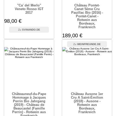
"Ca' del Merlo"
Château Pontet-
Veneto Rosso IGT
Canet 5ème Cru
2017
Pauillac Bio (2016) -
Pontet-Canet -
Rotwein aus
98,00 €
Bordeaux,
Frankreich
SVINANDO.DE
189,00 €
WEINFREUNDE.DE
Châteauneuf-du-Pape
Château Ausone 1er
Hommage à Jacques
Cru A Saint-Émilion
Perrin Bio Jahrgang
(2018) - Ausone -
(2019) - Château de
Rotwein aus
Beaucastel (Famille
Bordeaux,
Perrin) - Rotwein aus
Frankreich
Frankreich