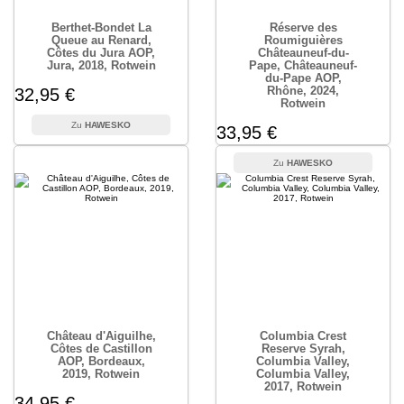
Berthet-Bondet La
Réserve des
Queue au Renard,
Roumiguières
Côtes du Jura AOP,
Châteauneuf-du-
Jura, 2018, Rotwein
Pape, Châteauneuf-
du-Pape AOP,
Rhône, 2024,
32,95 €
Rotwein
HAWESKO
33,95 €
HAWESKO
Château d'Aiguilhe,
Columbia Crest
Côtes de Castillon
Reserve Syrah,
AOP, Bordeaux,
Columbia Valley,
2019, Rotwein
Columbia Valley,
2017, Rotwein
34,95 €