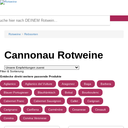
Rotweine
Rebsorten
Cannonau Rotweine
Filter & Sortierung
Entdecke direkt weitere passende Produkte
Aglianico
Aglianico del Vulture
Aragonez
Baga
Barbera
Blauer Portugieser
Blaufränkisch
Bobal
Bourboulenc
Cabernet Franc
Cabernet Sauvignon
Callet
Carignan
Carignano
Cariñena
Carménère
Cesanese
Cinsault
Corvina
Corvina Veronese