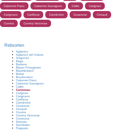
Cabernet Franc
Cabernet Sauvignon
Callet
Carignan
Carignano
Cariñena
Carménère
Cesanese
Cinsault
Corvina
Corvina Veronese
Rebsorten
Aglianico
Aglianico del Vulture
Aragonez
Baga
Barbera
Blauer Portugieser
Blaufränkisch
Bobal
Bourboulenc
Cabernet Franc
Cabernet Sauvignon
Callet
Cannonau
Carignan
Carignano
Cariñena
Carménère
Cesanese
Cinsault
Corvina
Corvina Veronese
Corvinone
Dolcetto
Dornfelder
Frappato