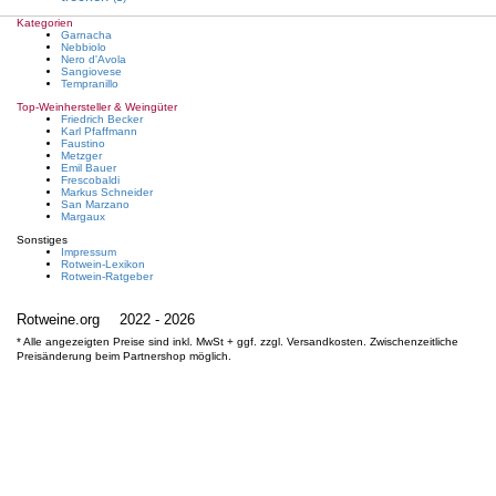
Spätburgunder
St. Laurent
Kategorien
Sumoll
Garnacha
Susumaniello
Nebbiolo
Syrah
Nero d'Avola
Tannat
Sangiovese
Tempranillo
Tempranillo
Teroldego
Tinta Barroca
Top-Weinhersteller & Weingüter
Tinta de Toro
Friedrich Becker
Tinta Roriz
Karl Pfaffmann
Tinto Cão
Faustino
Touriga Franca
Metzger
Touriga Nacional
Emil Bauer
Trollinger
Frescobaldi
Vernatsch
Markus Schneider
Zinfandel
San Marzano
Zweigelt
Margaux
Sonstiges
Impressum
Rotwein-Lexikon
Rotwein-Ratgeber
Rotweine.org
2022 - 2026
* Alle angezeigten Preise sind inkl. MwSt + ggf. zzgl. Versandkosten. Zwischenzeitliche
Preisänderung beim Partnershop möglich.