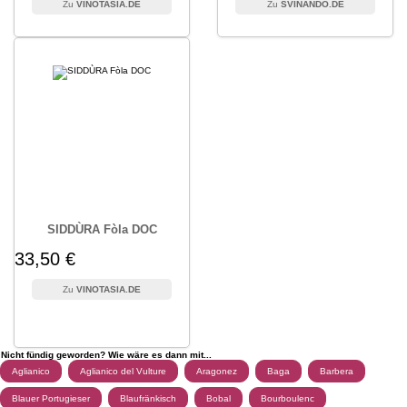
VINOTASIA.DE
SVINANDO.DE
SIDDÙRA Fòla DOC
33,50 €
VINOTASIA.DE
Nicht fündig geworden? Wie wäre es dann mit...
Aglianico
Aglianico del Vulture
Aragonez
Baga
Barbera
Blauer Portugieser
Blaufränkisch
Bobal
Bourboulenc