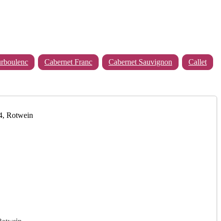
rboulenc
Cabernet Franc
Cabernet Sauvignon
Callet