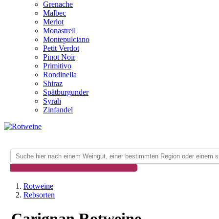
Grenache
Malbec
Merlot
Monastrell
Montepulciano
Petit Verdot
Pinot Noir
Primitivo
Rondinella
Shiraz
Spätburgunder
Syrah
Zinfandel
Rotweine
Rebsorten
Carignan Rotweine