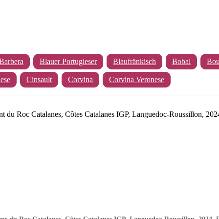
Barbera
Blauer Portugieser
Blaufränkisch
Bobal
Bou
ese
Cinsault
Corvina
Corvina Veronese