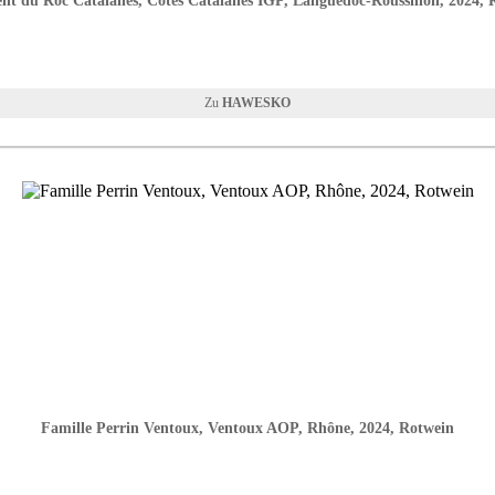
ent du Roc Catalanes, Côtes Catalanes IGP, Languedoc-Roussillon, 2024, 
HAWESKO
Famille Perrin Ventoux, Ventoux AOP, Rhône, 2024, Rotwein