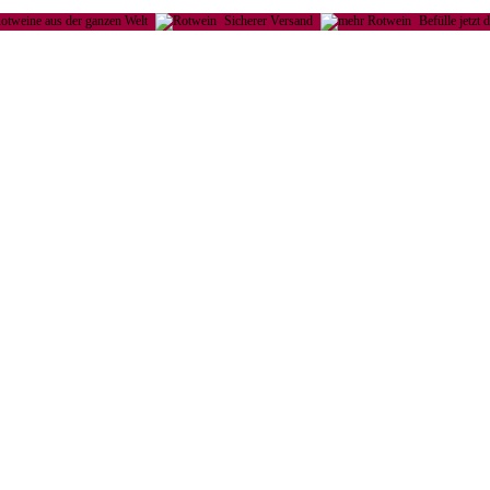
otweine aus der ganzen Welt
Sicherer Versand
Befülle jetzt