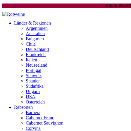
Mehr als 10.000 R
Länder & Regionen
Argentinien
Australien
Bulgarien
Chile
Deutschland
Frankreich
Italien
Neuseeland
Portugal
Schweiz
Spanien
Südafrika
Ungarn
USA
Österreich
Rebsorten
Barbera
Cabernet Franc
Cabernet Sauvignon
Corvina