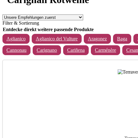
Filter & Sortierung
Entdecke direkt weitere passende Produkte
Aglianico
Aglianico del Vulture
Aragonez
Baga
Cannonau
Carignano
Cariñena
Carménère
Cesan