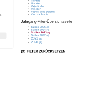
Trentino
Umbrien
Valpolicella
Venetien
Vigneti delle Dolomiti
e
Vino da Tavola
Jahrgang
-Filter-Übersichtsseite
Sizilien
2025
(3)
Sizilien
2024
(4)
Sizilien
2023
(4)
Sizilien
2022
(4)
2021
(1)
2020
(2)
(X)
FILTER ZURÜCKSETZEN