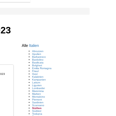
023
Alle
Italien
Abruzzen
Apulien
Barbaresco
Bardolino
Basilicata
Bolgheri
Emilia Romagna
Friaul
Gavi
Kalabrien
Kampanien
Latium
Ligurien
Lombardei
Maremma
Marken
Montalcino
Piemont
Sardinien
Scansano
Sizilien
Südtirol
Toskana