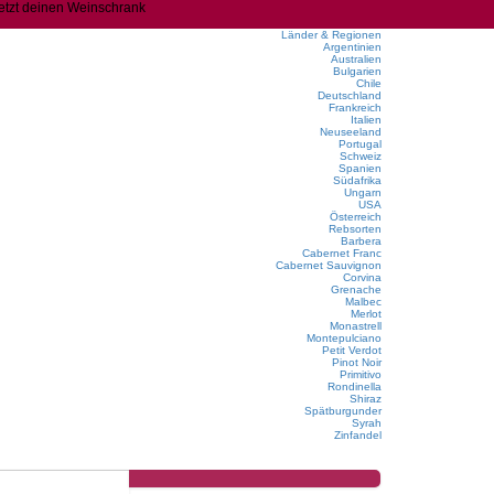
jetzt deinen Weinschrank
Länder & Regionen
Argentinien
Australien
Bulgarien
Chile
Deutschland
Frankreich
Italien
Neuseeland
Portugal
Schweiz
Spanien
Südafrika
Ungarn
USA
Österreich
Rebsorten
Barbera
Cabernet Franc
Cabernet Sauvignon
Corvina
Grenache
Malbec
Merlot
Monastrell
Montepulciano
Petit Verdot
Pinot Noir
Primitivo
Rondinella
Shiraz
Spätburgunder
Syrah
Zinfandel