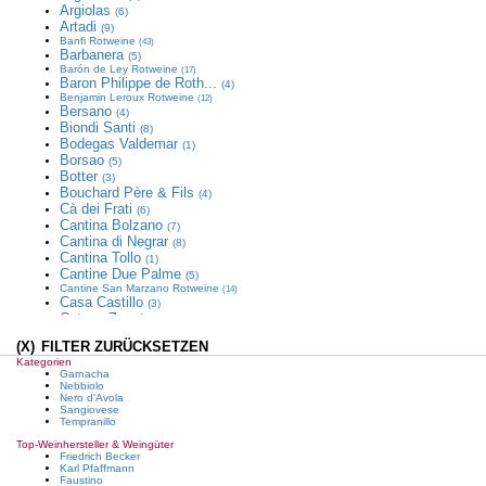
Argiolas
(6)
Artadi
(9)
Banfi
Rotweine
(43)
Barbanera
(5)
Barón de Ley
Rotweine
(17)
Baron Philippe de Roth...
(4)
Benjamin Leroux
Rotweine
(12)
Bersano
(4)
Biondi Santi
(8)
Bodegas Valdemar
(1)
Borsao
(5)
Botter
(3)
Bouchard Père & Fils
(4)
Cà dei Frati
(6)
Cantina Bolzano
(7)
Cantina di Negrar
(8)
Cantina Tollo
(1)
Cantine Due Palme
(5)
Cantine San Marzano
Rotweine
(14)
Casa Castillo
(3)
Catena Zapata
(7)
Celler de Capçanes
Rotweine
(12)
(X)
FILTER ZURÜCKSETZEN
Cesari
Rotweine
(12)
Château de Beaucastel...
Rotweine
(18)
Kategorien
Châteauneuf du Pape
(2)
Garnacha
Colomba Bianca
Nebbiolo
(2)
Nero d'Avola
Craggy Range
(6)
Sangiovese
Damilano
(6)
Tempranillo
Decoy
(3)
Top-Weinhersteller & Weingüter
Descendientes de J. Pa...
Rotweine
(26)
Friedrich Becker
Deutzerhof
(4)
Karl Pfaffmann
Domaine Faiveley
Rotweine
Faustino
(30)