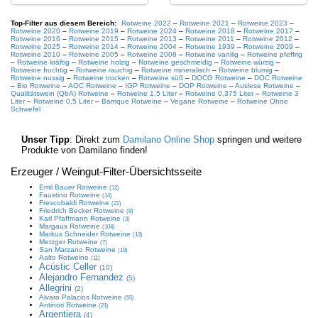
Top-Filter aus diesem Bereich:
Rotweine 2022
–
Rotweine 2021
–
Rotweine 2023
–
Rotweine 2020
–
Rotweine 2019
–
Rotweine 2024
–
Rotweine 2018
–
Rotweine 2017
–
Rotweine 2016
–
Rotweine 2015
–
Rotweine 2013
–
Rotweine 2011
–
Rotweine 2012
–
Rotweine 2025
–
Rotweine 2014
–
Rotweine 2004
–
Rotweine 1939
–
Rotweine 2009
–
Rotweine 2010
–
Rotweine 2005
–
Rotweine 2008
–
Rotweine vanilig
–
Rotweine pfeffrig
–
Rotweine kräftig
–
Rotweine holzig
–
Rotweine geschmeidig
–
Rotweine würzig
–
Rotweine fruchtig
–
Rotweine rauchig
–
Rotweine mineralisch
–
Rotweine blumig
–
Rotweine nussig
–
Rotweine trocken
–
Rotweine süß
–
DOCG Rotweine
–
DOC Rotweine
–
Bio Rotweine
–
AOC Rotweine
–
IGP Rotweine
–
DOP Rotweine
–
Auslese Rotweine
–
Qualitätswein (QbA) Rotweine
–
Rotweine 1,5 Liter
–
Rotweine 0,375 Liter
–
Rotweine 3
Liter
–
Rotweine 0,5 Liter
–
Barrique Rotweine
–
Vegane Rotweine
–
Rotweine Ohne
Schwefel
Unser Tipp
: Direkt zum
Damilano Online Shop
springen und weitere
Produkte von Damilano finden!
Erzeuger / Weingut
-Filter-Übersichtsseite
Emil Bauer
Rotweine
(12)
Faustino
Rotweine
(14)
Frescobaldi
Rotweine
(22)
Friedrich Becker
Rotweine
(8)
Karl Pfaffmann
Rotweine
(3)
Margaux
Rotweine
(104)
Markus Schneider
Rotweine
(13)
Metzger
Rotweine
(7)
San Marzano
Rotweine
(19)
Aalto
Rotweine
(11)
Acústic Celler
(10)
Alejandro Fernandez
(5)
Allegrini
(2)
Alvaro Palacios
Rotweine
(55)
Antinori
Rotweine
(21)
Argentiera
(4)