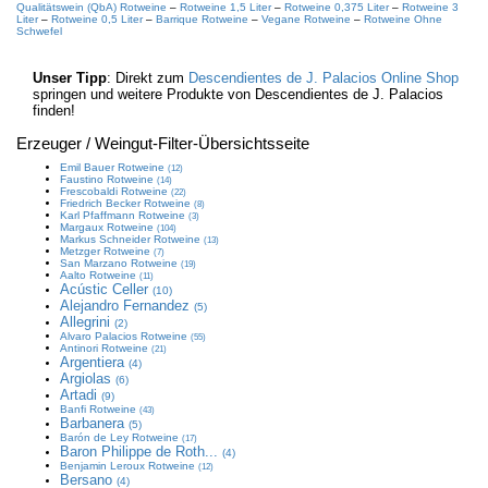
Qualitätswein (QbA) Rotweine
–
Rotweine 1,5 Liter
–
Rotweine 0,375 Liter
–
Rotweine 3
Liter
–
Rotweine 0,5 Liter
–
Barrique Rotweine
–
Vegane Rotweine
–
Rotweine Ohne
Schwefel
Unser Tipp
: Direkt zum
Descendientes de J. Palacios Online Shop
springen und weitere Produkte von Descendientes de J. Palacios
finden!
Erzeuger / Weingut
-Filter-Übersichtsseite
Emil Bauer
Rotweine
(12)
Faustino
Rotweine
(14)
Frescobaldi
Rotweine
(22)
Friedrich Becker
Rotweine
(8)
Karl Pfaffmann
Rotweine
(3)
Margaux
Rotweine
(104)
Markus Schneider
Rotweine
(13)
Metzger
Rotweine
(7)
San Marzano
Rotweine
(19)
Aalto
Rotweine
(11)
Acústic Celler
(10)
Alejandro Fernandez
(5)
Allegrini
(2)
Alvaro Palacios
Rotweine
(55)
Antinori
Rotweine
(21)
Argentiera
(4)
Argiolas
(6)
Artadi
(9)
Banfi
Rotweine
(43)
Barbanera
(5)
Barón de Ley
Rotweine
(17)
Baron Philippe de Roth...
(4)
Benjamin Leroux
Rotweine
(12)
Bersano
(4)