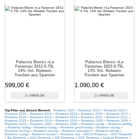
Palacios Bierzo »La
Palacios Bierzo »La
Faraona« 2012 0.75L
Faraona« 2023 0.75L
14% Vol. Rotwein
13% Vol. Rotwein
Trocken aus Spanien
Trocken aus Spanien
599,00 €
1.090,00 €
VINOS.DE
VINOS.DE
Top-Filter aus diesem Bereich:
Rotweine 2022
–
Rotweine 2021
–
Rotweine 2023
–
Rotweine 2020
–
Rotweine 2019
–
Rotweine 2024
–
Rotweine 2018
–
Rotweine 2017
–
Rotweine 2016
–
Rotweine 2015
–
Rotweine 2013
–
Rotweine 2011
–
Rotweine 2012
–
Rotweine 2025
–
Rotweine 2014
–
Rotweine 2004
–
Rotweine 1939
–
Rotweine 2009
–
Rotweine 2010
–
Rotweine 2005
–
Rotweine 2008
–
Rotweine vanilig
–
Rotweine pfeffrig
–
Rotweine kräftig
–
Rotweine holzig
–
Rotweine geschmeidig
–
Rotweine würzig
–
Rotweine fruchtig
–
Rotweine rauchig
–
Rotweine mineralisch
–
Rotweine blumig
–
Rotweine nussig
–
Rotweine trocken
–
Rotweine süß
–
DOCG Rotweine
–
DOC Rotweine
–
Bio Rotweine
–
AOC Rotweine
–
IGP Rotweine
–
DOP Rotweine
–
Auslese Rotweine
–