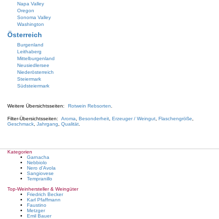
Napa Valley
Oregon
Sonoma Valley
Washington
Österreich
Burgenland
Leithaberg
Mittelburgenland
Neusiedlersee
Niederösterreich
Steiermark
Südsteiermark
Weitere Übersichtsseiten:
Rotwein Rebsorten
.
Filter-Übersichtsseiten:
Aroma
,
Besonderheit
,
Erzeuger / Weingut
,
Flaschengröße
,
Geschmack
,
Jahrgang
,
Qualität
.
Kategorien
Garnacha
Nebbiolo
Nero d'Avola
Sangiovese
Tempranillo
Top-Weinhersteller & Weingüter
Friedrich Becker
Karl Pfaffmann
Faustino
Metzger
Emil Bauer