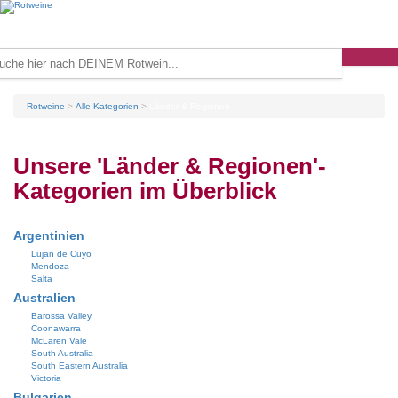
Rotweine
Alle Kategorien
Länder & Regionen
Unsere 'Länder & Regionen'-
Kategorien im Überblick
Argentinien
Lujan de Cuyo
Mendoza
Salta
Australien
Barossa Valley
Coonawarra
McLaren Vale
South Australia
South Eastern Australia
Victoria
Bulgarien