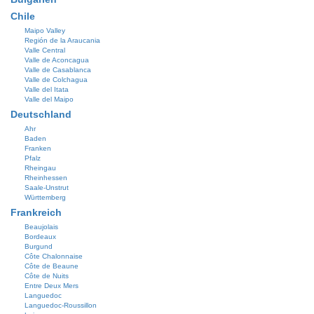
Chile
Maipo Valley
Región de la Araucania
Valle Central
Valle de Aconcagua
Valle de Casablanca
Valle de Colchagua
Valle del Itata
Valle del Maipo
Deutschland
Ahr
Baden
Franken
Pfalz
Rheingau
Rheinhessen
Saale-Unstrut
Württemberg
Frankreich
Beaujolais
Bordeaux
Burgund
Côte Chalonnaise
Côte de Beaune
Côte de Nuits
Entre Deux Mers
Languedoc
Languedoc-Roussillon