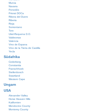
Murcia
Navarra
Penedès
Priorat DOCa
Ribera del Duero
Riberia
Rioja
Somontano
Toro
Utiel-Requena D.O.
Valdeorras
Valencia
Vino de Espana
Vino de la Tierra de Castilla
Yecla
Südafrika
Cederberg
Constantia
Franschhoek
Stellenbosch
Swartland
Western Cape
Ungarn
USA
Alexander Valley
Horse Heaven Hills
Kalifornien
Mendocino County
Monterey County