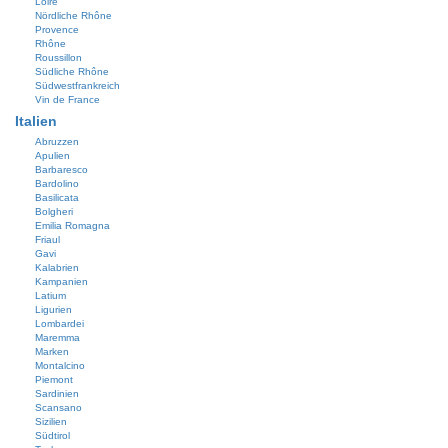
Loire
Nördliche Rhône
Provence
Rhône
Roussillon
Südliche Rhône
Südwestfrankreich
Vin de France
Italien
Abruzzen
Apulien
Barbaresco
Bardolino
Basilicata
Bolgheri
Emilia Romagna
Friaul
Gavi
Kalabrien
Kampanien
Latium
Ligurien
Lombardei
Maremma
Marken
Montalcino
Piemont
Sardinien
Scansano
Sizilien
Südtirol