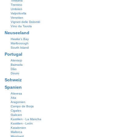
Toskana
Trentino
Umbrien
Valpolicella
Venetien
Vigneti delle Dolomiti
Vino da Tavola
Neuseeland
Hawke's Bay
Marlborough
South Island
Portugal
Alentejo
Bairrada
Dão
Douro
Schweiz
Spanien
Alavesa
Alta
Aragonien
Campo de Borja
Cigales
Galicien
Kastilien - La Mancha
Kastilien - León
Katalonien
Mallorca
Montsant